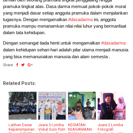
dimiliki oleh seorang pramuka tingkat penggalang hingga
pramuka tingkat atas. Dasa darma memuat pokok-pokok moral
yang menjadi dasar setiap anggota pramuka dalam menjalankan
tugasnya. Dengan mengamalkan
#dasadarma
ini, anggota
pramuka mampu menanamkan nilai-nilai luhur yang bermanfaat
dalam tata kehidupan.
Dengan semangat tiada henti untuk mengamalkan
#dasadarma
dalam kehidupan sehari-hari adalah pilar utama menjadi manusia
yang bisa memanusiakan manusia dan alam semesta .
Share:
Related Posts:
Latihan Dasar
Juara 3 Lomba
KEGIATAN
Juara 2 Lomba
Kepemimpinan
Vokal Solo Putri
KEAGAMAAN
Fotografi