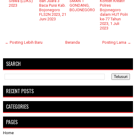
Siswa (LDKS)
dan Juara 3
SMAN 1
Konten Kreatif
2023
Baca Puisi Kab.
GONDANG,
Polres
Bojonegoro
BOJONEGORO
Bojonegoro
FLS2N 2023, 21
dalam HUT Polri
Juni 2023
ke-77 Tahun
2023, 1 Juli
2023
← Posting Lebih Baru
Beranda
Posting Lama →
SEARCH
RECENT POSTS
CATEGORIES
PAGES
Home